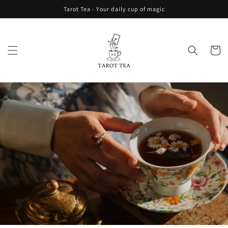
Direkt
Tarot Tea - Your daily cup of magic
zum
Inhalt
Warenko